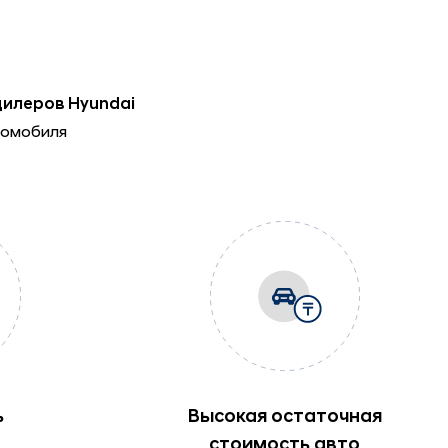
дилеров Hyundai
томобиля
ь
Высокая остаточная
стоимость авто