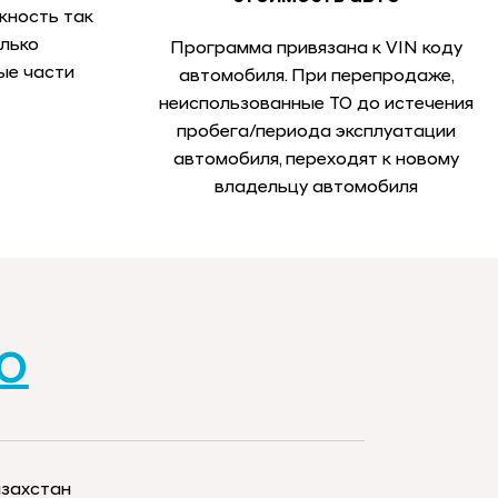
жность так
олько
Программа привязана к VIN коду
ые части
автомобиля. При перепродаже,
неиспользованные ТО до истечения
пробега/периода эксплуатации
автомобиля, переходят к новому
владельцу автомобиля
ТО
азахстан