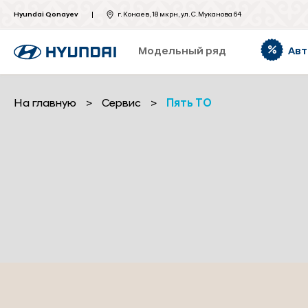
Hyundai Qonayev
г. Конаев, 18 мкрн, ул. С.Муканова 64
Модельный ряд
Авт
На главную
>
Сервис
>
Пять ТО