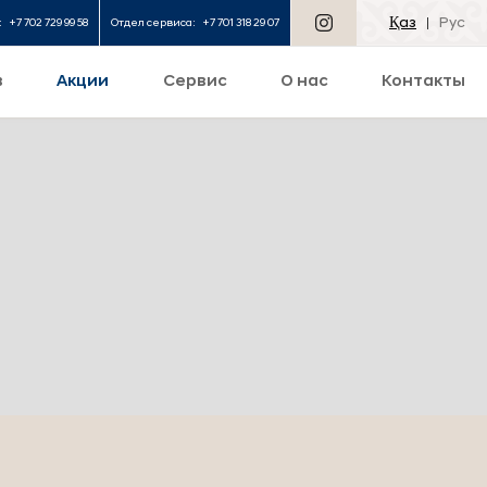
Қаз
Рус
:
+7 702 729 99 58
Отдел сервиса:
+7 701 318 29 07
в
Акции
Сервис
О нас
Контакты