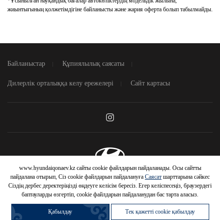
*Ұсынылған науқандық бағалар автокөліктердің модельдік жылына,
жиынтығының қолжетімдігіне байланысты және жария оферта болып табылмайды.
Байланыстар
Құпиялылық саясаты
Дилерлік орталыққа келу ережелері
Сайт картасы
www.hyundaiqonaev.kz сайты cookie файлдарын пайдаланады. Осы сайтты
© 2026 Hyundai Motor Company
пайдалана отырып, Сіз cookie файлдарын пайдалануға
Саясат
шарттарына сәйкес
Сіздің дербес деректеріңізді өңдеуге келісім бересіз. Егер келіспесеңіз, браузердегі
баптауларды өзгертіп, cookie файлдарын пайдаланудан бас тарта аласыз.
Қабылдау
Тек қажетті cookie қабылдау