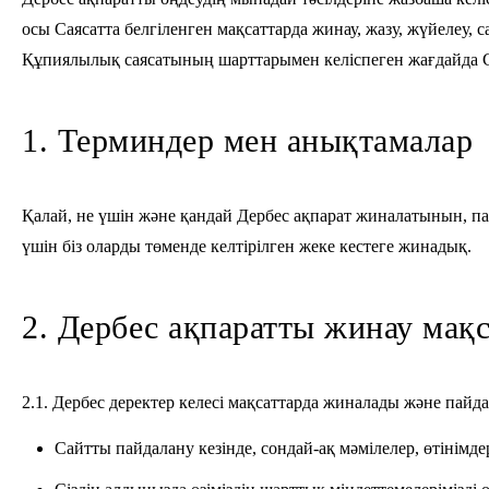
осы Саясатта белгіленген мақсаттарда жинау, жазу, жүйелеу, сақ
Құпиялылық саясатының шарттарымен келіспеген жағдайда С
1. Терминдер мен анықтамалар
Қалай, не үшін және қандай Дербес ақпарат жиналатынын, па
үшін біз оларды төменде келтірілген жеке кестеге жинадық.
2. Дербес ақпаратты жинау мақ
2.1. Дербес деректер келесі мақсаттарда жиналады және пайд
Сайтты пайдалану кезінде, сондай-ақ мәмілелер, өтінім