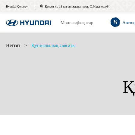
Hyundai Qonayev
Қонаев қ., 18 шағын ауданы, көш. С.Мұқанова 64
Модельдік қатар
Авток
Негізгі
>
Құпиялылық саясаты
Қ