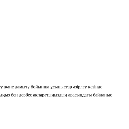
арту және дамыту бойынша ұсыныстар әзірлеу кезінде
айыңыз бен дербес ақпаратыңыздың арасындағы байланыс