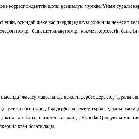
 және корреспонденттік шоты ұсынылуы мүмкін. Ұйым туралы көр
есі үшін, осындай жеке кәсіпкердің қалауы бойынша немесе тікел
 телефон нөмірі, банк шотының нөмірі, қызмет көрсететін банкт
е нысанда) жасасу мақсатында қажетті дербес деректер туралы ақп
 ақпарат өзгерген жағдайда дербес деректер туралы ұсынылған 
есе уақтылы хабардар етпеген жағдайда, Hyundai Qonayev компан
апкершіліктен босатылады