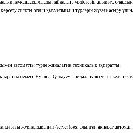
амалық науқандарымызды пайдалану үрдістерін анықтау, олардың
көрсету сияқты біздің қызметіміздің түрлерін жүзеге асыру үшін
масымен автоматты түрде жиналатын техникалық ақпаратты;
 ақпаратты немесе Hyundai Qonayev Пайдаланушымен тікелей ба
ң стандартты журналдарынан (server logs) алынған ақпарат автомат