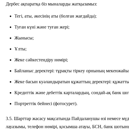
Дербес ақпаратқа біз мыналарды жатқызамыз:
Тегі, аты, әкесінің аты (болған жағдайда);
Туған күні және туған жері;
Жынысы;
Ұлты;
Жеке сәйкестендіру нөмірі;
Байланыс деректері: тұрақты тіркеу орнының мекенжай
Жеке басын куәландыратын құжаттың деректері: құжаттың
Кредиттік және дебеттік карталардың, сондай-ақ банк шо
Портреттік бейнесі (фотосурет).
3.5. Шарттар жасасу мақсатында Пайдаланушы өзі немесе мүдде
лауазымы, телефон нөмірі, қосымша атауы, БСН, банк шотын