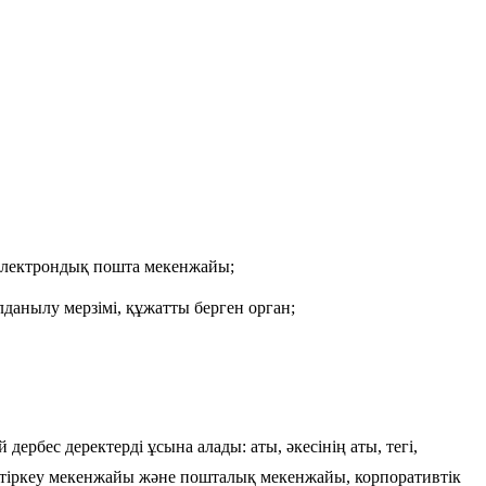
 электрондық пошта мекенжайы;
данылу мерзімі, құжатты берген орган;
ербес деректерді ұсына алады: аты, әкесінің аты, тегі,
ң тіркеу мекенжайы және пошталық мекенжайы, корпоративтік