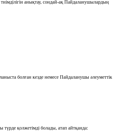
 тиімділігін анықтау, сондай-ақ Пайдаланушылардың
.
йланыста болған кезде немесе Пайдаланушы әлеуметтік
ты түрде қолжетімді болады, атап айтқанда: