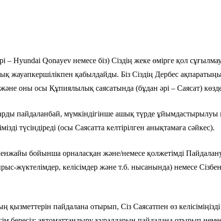
рі – Hyundai Qonayev немесе біз) Сіздің жеке өмірге қол сұғы
ық жауапкершілікпен қабылдайды. Біз Сіздің Дербес ақпаратыңы
және оны осы Құпиялылық саясатында (бұдан әрі – Саясат) көз
арды пайдаланбай, мүмкіндігінше ашық түрде ұйымдастырылуы кер
і түсіндіреді (осы Саясатта келтірілген анықтамаға сәйкес).
енжайы бойынша орналасқан және/немесе қолжетімді Пайдаланушы
ырыс-жүктелімдер, келісімдер және т.б. нысанында) немесе Сізбе
 қызметтерін пайдалана отырып, Сіз Саясатпен өз келісіміңізді б
ісім бересіз: автоматтандыру құралдарын пайдалана отырып нем