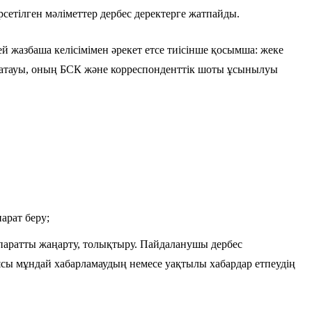
сетілген мәліметтер дербес деректерге жатпайды.
ей жазбаша келісімімен әрекет етсе тиісінше қосымша: жеке
ің атауы, оның БСК және корреспонденттік шоты ұсынылуы
арат беру;
ақпаратты жаңарту, толықтыру. Пайдаланушы дербес
иясы мұндай хабарламаудың немесе уақтылы хабардар етпеудің