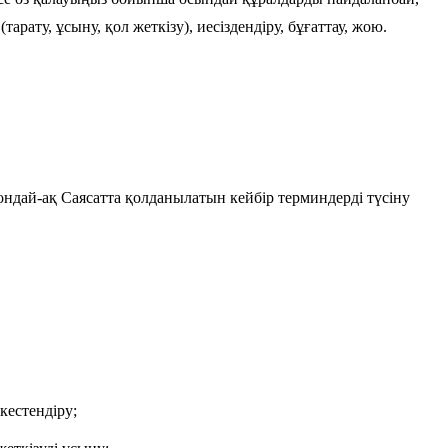
тарату, ұсыну, қол жеткізу), иесіздендіру, бұғаттау, жою.
ндай-ақ Саясатта қолданылатын кейбір терминдерді түсіну
кестендіру;