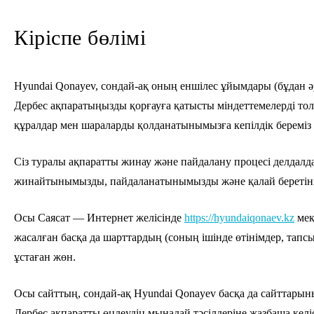
Кіріспе бөлімі
Hyundai Qonayev, сондай-ақ оның еншілес ұйымдары (бұдан ә
Дербес ақпаратыңызды қорғауға қатысты міндеттемелерді тол
құралдар мен шараларды қолданатынымызға кепілдік береміз 
Сіз туралы ақпаратты жинау және пайдалану процесі делдалд
жинайтынымызды, пайдаланатынымызды және қалай беретінімізд
Осы Саясат — Интернет желісінде
https://hyundaiqonaev.kz
мек
жасалған басқа да шарттардың (соның ішінде өтінімдер, тапс
ұстаған жөн.
Осы сайттың, сондай-ақ Hyundai Qonayev басқа да сайттарының
Дербес ақпаратты өңдеудің мынадай тәсілдеріне жазбаша кел