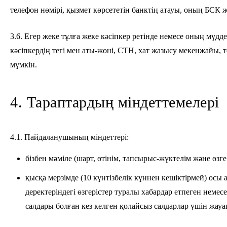
телефон нөмірі, қызмет көрсететін банктің атауы, оның БСК
3.6. Егер жеке тұлға жеке кәсіпкер ретінде немесе оның мүдд
кәсіпкердің тегі мен аты-жөні, СТН, хат жазысу мекенжайы,
мүмкін.
4. Тараптардың міндеттемелері
4.1. Пайдаланушының міндеттері:
бізбен мәміле (шарт, өтінім, тапсырыс-жүктелім және өзг
қысқа мерзімде (10 күнтізбелік күннен кешіктірмей) осы
деректеріндегі өзгерістер туралы хабардар етпеген нем
салдары болған кез келген қолайсыз салдарлар үшін жау