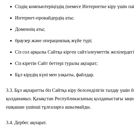
Сіздің компьютеріңіздің (немесе Интернетке кіру үшін п
Интернет-провайдердің аты;
Доменнің аты;
браузер және операциялық жүйе түрі;
Сіз сол арқылы Сайтқа кірген сайт/әлеуметтік желілердег
Сіз кіретін Сайт беттері туралы ақпарат;
Бұл кірудің күні мен уақыты, файлдар.
3.3. Бұл ақпаратты біз Сайтқа кіру белсенділігін талдау үшін
қолданамыз. Қазақстан Республикасының қолданыстағы заңна
ешқашан үшінші тұлғаларға ашылмайды.
3.4. Дербес ақпарат.