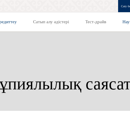
Сату бө
редиттеу
Сатып алу әдістері
Тест-драйв
Нау
ұпиялылық саяса