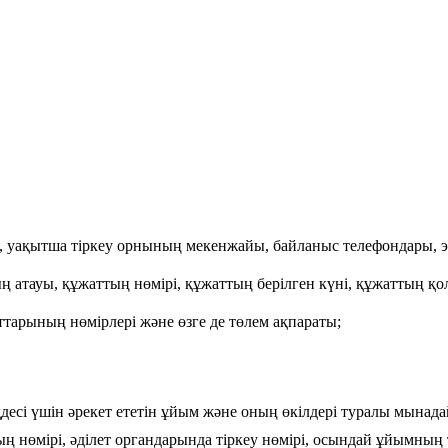
ы, уақытша тіркеу орнының мекенжайы, байланыс телефондары,
 атауы, құжаттың нөмірі, құжаттың берілген күні, құжаттың қол
ттарының нөмірлері және өзге де төлем ақпараты;
сі үшін әрекет ететін ұйым және оның өкілдері туралы мынадай д
ың нөмірі, әділет органдарында тіркеу нөмірі, осындай ұйымны