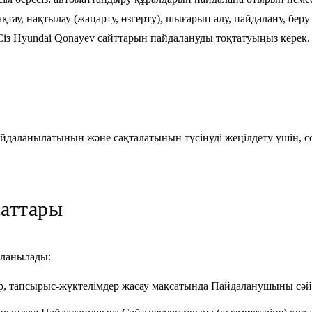
тау, нақтылау (жаңарту, өзгерту), шығарып алу, пайдалану, беру (
із Hyundai Qonayev сайттарын пайдалануды тоқтатуыңыз керек.
йдаланылатынын және сақталатынын түсінуді жеңілдету үшін, со
саттары
аланылады:
дер, тапсырыс-жүктелімдер жасау мақсатында Пайдаланушыны сәй