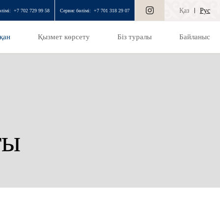
Қаз
Рус
лімі:
+7 702 729 99 58
Сервис бөлімі:
+7 701 318 29 07
қан
Қызмет көрсету
Біз туралы
Байланыс
ты