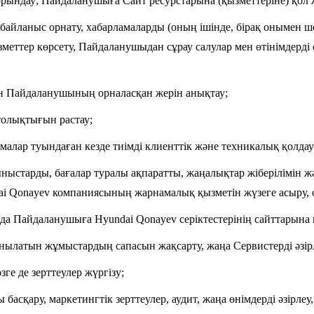
 орындау; Пайдаланушыға Сайт ресурстарына (қызметтеріне) қол 
айланыс орнату, хабарламаларды (оның ішінде, бірақ онымен ш
меттер көрсету, Пайдаланушыдан сұрау салулар мен өтінімдерді 
шін Пайдаланушының орналасқан жерін анықтау;
толықтығын растау;
лар туындаған кезде тиімді клиенттік және техникалық қолдау
ыстарды, бағалар туралы ақпаратты, жаңалықтар жіберілімін ж
undai Qonayev компаниясының жарнамалық қызметін жүзеге асыру,
да Пайдаланушыға Hyundai Qonayev серіктестерінің сайттарына н
ұсынылатын жұмыстардың сапасын жақсарту, жаңа Сервистерді әзір
зге де зерттеулер жүргізу;
асқару, маркетингтік зерттеулер, аудит, жаңа өнімдерді әзірлеу