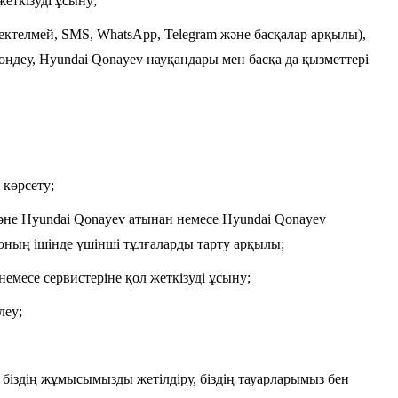
жеткізуді ұсыну;
ектелмей, SMS, WhatsApp, Telegram және басқалар арқылы),
өңдеу, Hyundai Qonayev науқандары мен басқа да қызметтері
 көрсету;
әне Hyundai Qonayev атынан немесе Hyundai Qonayev
 оның ішінде үшінші тұлғаларды тарту арқылы;
емесе сервистеріне қол жеткізуді ұсыну;
леу;
, біздің жұмысымызды жетілдіру, біздің тауарларымыз бен