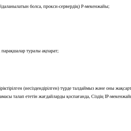
айдаланылатын болса, прокси-сервердің) P-мекенжайы;
і парақшалар туралы ақпарат;
 біріктірілген (иесіздендірілген) түрде талдаймыз және оны жақс
масы талап ететін жағдайларды қоспағанда, Сіздің IP-мекенж