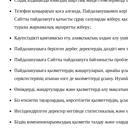
Сіздің алдыңызда өзіміздің шарттық міндеттемелерімізді
Телефон қоңырауын қоса алғанда, Пайдаланушымен кері б
Сайтты пайдалануға қатысты сұрау салуларды жіберу, қыз
туралы жарнамалық ақпаратты жіберу;
Қауіпсіздікті қамтамасыз ету, алаяқтықтың алдын алу ү
Пайдаланушыға берілген дербес деректердің дәлдігі мен 
Пайдаланушыға Сайтты пайдалануға байланысты проблема
Пайдаланушыға қызметтердің жаңартуларын, арнайы ұсын
серіктестерінің атынан өзге де мәліметтерді ұсыну. Hy
Өнімдерді, жаңартуларды және қызметтерді алу мақсатын
Біз өткізетін тауарлардың, көрсетілетін қызметтердің, 
Иесіздендірілген деректер негізінде статистикалық және ө
Біздің компанияларымыздың қызметін талдау және оларды б