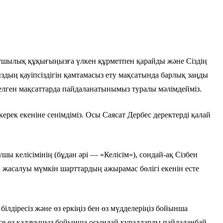
лмаушылық құқығыңызға үлкен құрметпен қарайды және Сіздің
здың қауіпсіздігін қамтамасыз ету мақсатында барлық заңды
делген мақсаттарда пайдаланатынымыз туралы мәлімдейміз.
ек екеніне сенімдіміз. Осы Саясат Дербес деректерді қалай
 келісімінің (бұдан әрі — «Келісім»), сондай-ақ Сізбен
н жасалуы мүмкін шарттардың ажырамас бөлігі екенін есте
ілдіресіз және өз еркіңіз бен өз мүдделеріңіз бойынша
есе өз қалауыңыз бойынша осындай құралдарды пайдаланбай,