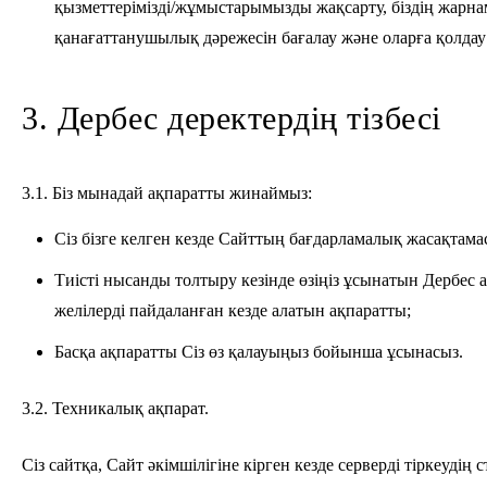
қызметтерімізді/жұмыстарымызды жақсарту, біздің жарн
қанағаттанушылық дәрежесін бағалау және оларға қолдау 
3. Дербес деректердің тізбесі
3.1. Біз мынадай ақпаратты жинаймыз:
Сіз бізге келген кезде Сайттың бағдарламалық жасақта
Тиісті нысанды толтыру кезінде өзіңіз ұсынатын Дербес
желілерді пайдаланған кезде алатын ақпаратты;
Басқа ақпаратты Сіз өз қалауыңыз бойынша ұсынасыз.
3.2. Техникалық ақпарат.
Сіз сайтқа, Сайт әкімшілігіне кірген кезде серверді тіркеуді