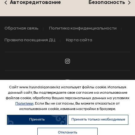
Автокредитование
Безопасность
Обратная связь
Политика конфиденциальности
Правила посещения ДЦ
Карта сайта
Сайт www.hyundaiqonaev.kz использует файлы cookie. Используя
данный сайт, Вы подтверждаете свое согласие на использование
© 2026 Hyundai Motor Company
файлов cookie, обработку Ваших персональных данных на условиях
ВЫГОДНЫЕ УСЛОВИЯ
Политики
. Если Вы не согласны, Вы можете отказаться от
использования cookie, изменив настройки в браузере.
Принять
Принять только необходимые
Узнать условия
Продать
Купить авто с
Обменять
Купить в
автомобиль
пробегом
автомобиль
кредит
Отклонить
Trade-In
WhatsApp
Выгода
Позвонить