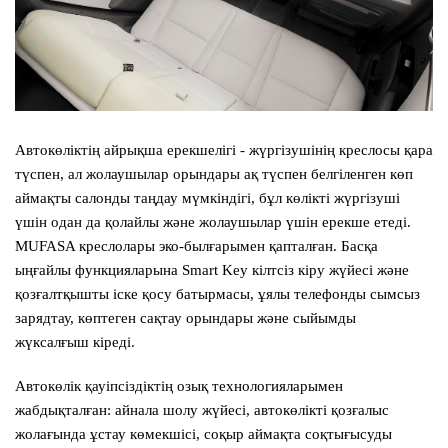
Автокөліктің айрықша ерекшелігі - жүргізушінің креслосы қара
түспен, ал жолаушылар орындары ақ түспен белгіленген көп
аймақты салонды таңдау мүмкіндігі, бұл көлікті жүргізуші
үшін одан да қолайлы және жолаушылар үшін ерекше етеді.
MUFASA креслолары эко-былғарымен қапталған. Басқа
ыңғайлы функцияларына Smart Key кілтсіз кіру жүйесі және
қозғалтқышты іске қосу батырмасы, ұялы телефонды сымсыз
зарядтау, көптеген сақтау орындары және сыйымды
жүксалғыш кіреді.
Автокөлік қауіпсіздіктің озық технологияларымен
жабдықталған: айнала шолу жүйесі, автокөлікті қозғалыс
жолағында ұстау көмекшісі, соқыр аймақта соқтығысуды