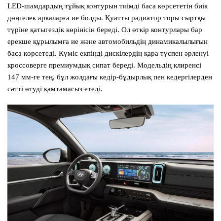
LED-шамдардың тұйық контурын тиімді баса көрсететін биік
дөңгелек аркаларға ие болды. Қуатты радиатор торы сыртқы
түріне қатыгездік көрінісін береді. Ол өткір контурлары бар
ерекше құрылымға ие және автомобильдің динамикалылығын
баса көрсетеді. Күміс екпінді дискілердің қара түспен әрленуі
кроссоверге премиумдық сипат береді. Модельдің клиренсі
147 мм-ге тең, бұл жолдағы кедір-бұдырлық пен кедергілерден
сәтті өтуді қамтамасыз етеді.