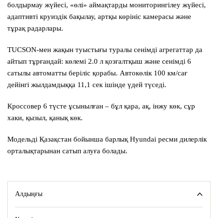
болдырмау жүйесі, «өлі» аймақтарды мониторингілеу жүйесі,
адаптивті круиздік бақылау, артқы көрініс камерасы және
тұрақ радарлары.
TUCSON-мен жақын туыстығы туралы сенімді агрегаттар да
айтып тұрғандай: көлемі 2.0 л қозғалтқыш және сенімді 6
сатылы автоматты беріліс қорабы. Автокөлік 100 км/сағ
дейінгі жылдамдыққа 11,1 сек ішінде үдей түседі.
Кроссовер 6 түсте ұсынылған – бұл қара, ақ, інжу көк, сұр
хаки, қызыл, қанық көк.
Модельді Қазақстан бойынша барлық Hyundai ресми дилерлік
орталықтарынан сатып алуға болады.
Алдыңғы