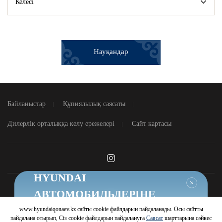
Келесі
Науқандар
Байланыстар
Құпиялылық саясаты
Дилерлік орталыққа келу ережелері
Сайт картасы
HYUNDAI
Жабу
АВТОМОБИЛЬДЕРІНЕ
ТИІМДІ ШАРТТАР
www.hyundaiqonaev.kz сайты cookie файлдарын пайдаланады. Осы сайтты
© 2026 Hyundai Motor Company
пайдалана отырып, Сіз cookie файлдарын пайдалануға
Саясат
шарттарына сәйкес