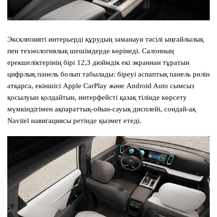
Эксклюзивті интерьерді құрудың заманауи тәсілі ыңғайлылық
пен технологиялық шешімдерде көрінеді. Салонның
ерекшеліктерінің бірі 12,3 дюймдік екі экраннан тұратын
цифрлық панель болып табылады: біреуі аспаптық панель рөлін
атқарса, екіншісі Apple CarPlay және Android Auto сымсыз
қосылуын қолдайтын, интерфейсті қазақ тілінде көрсету
мүмкіндігімен ақпараттық-ойын-сауық дисплейі, сондай-ақ
Navitel навигациясы ретінде қызмет етеді.