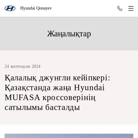
Hyundai Qonayev
Жаңалықтар
24 желтоқсан 2024
Қалалық джунгли кейіпкері:
Қазақстанда жаңа Hyundai
MUFASA кроссоверінің
сатылымы басталды