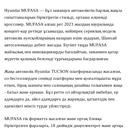
Hyundai MUFASA — бұл заманауи автокөліктің барлық жақсы
сипаттамаларын біріктіретін стильді, орташа өлшемді
кроссовер. MUFASA алғаш рет 2023 жылдың наурызында
концепт-кар ретінде ұсынылды, кейінірек сериялық модель
автокөлік әуесқойларының назарын өзіне аударып, Шанхай
автосалонында дебют жасады. Бүгінгі таңда MUFASA
жайлылық пен инновацияларды бағалайтын, заманмен қатар
жүретін қаланың белсенді тұрғындарына бағдарланған.
Жаңа автокөлік Hyundai TUCSON платформасында жасалған,
ол бестселлерден сенімді платформа мен қозғалтқышты мұра
еткен, бірақ шанағы мен салонының дизайны толығымен жаңа
- батыл және ерекше. Бұл ретте ол айтарлықтай әмбебап, ер
адамдарға да, әйел адамдарға да жарамды, қатыгездік пен
әдемілікті мінсіз түрде үйлестіреді.
MUFASA тік форматта жасалған және ортақ блокқа
біріктірілген фараларға, 18 дюймдік дөңгелектерге және артқы