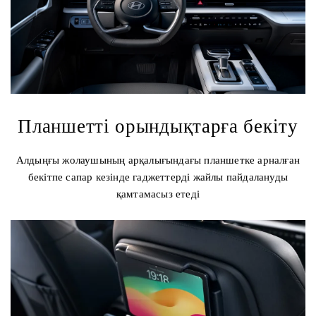
Планшетті орындықтарға бекіту
Алдыңғы жолаушының арқалығындағы планшетке арналған
бекітпе сапар кезінде гаджеттерді жайлы пайдалануды
қамтамасыз етеді