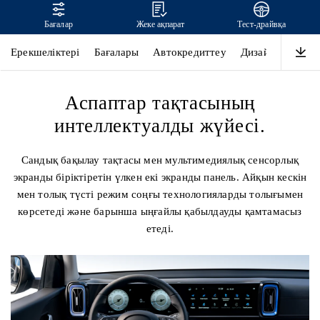
Бағалар
Жеке ақпарат
Тест-драйвқа
MUFASA
Ерекшеліктері
Бағалары
Автокредиттеу
Дизайн
Қауіпс
Аспаптар тақтасының
интеллектуалды жүйесі.
Сандық бақылау тақтасы мен мультимедиялық сенсорлық
экранды біріктіретін үлкен екі экранды панель. Айқын кескін
мен толық түсті режим соңғы технологияларды толығымен
көрсетеді және барынша ыңғайлы қабылдауды қамтамасыз
етеді.