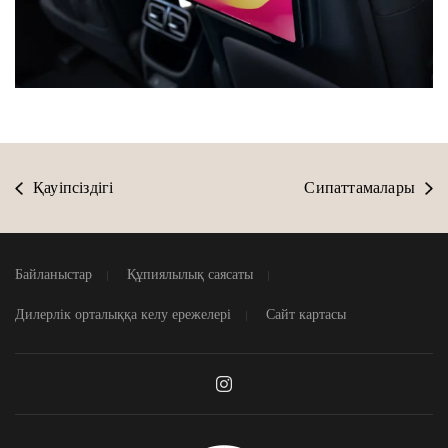
Қауіпсіздігі
Сипаттамалары
Байланыстар
Құпиялылық саясаты
Дилерлік орталыққа келу ережелері
Сайт картасы