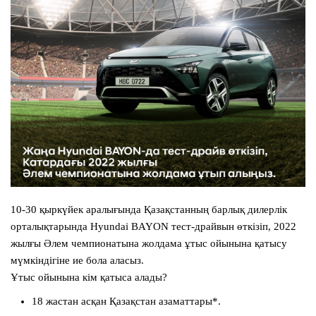
10-30 қыркүйек аралығында Қазақстанның барлық дилерлік
орталықтарында
Hyundai BAYON
тест-драйвын өткізіп, 2022
жылғы Әлем чемпионатына жолдама ұтыс ойынына қатысу
мүмкіндігіне ие бола аласыз.
Ұтыс ойынына кім қатыса алады?
18 жастан асқан Қазақстан азаматтары*.