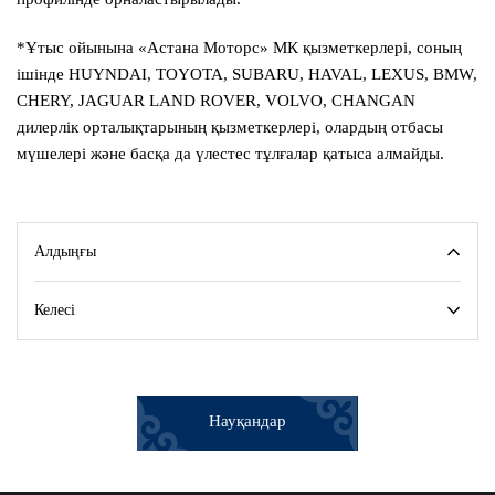
*Ұтыс ойынына «Астана Моторс» МК қызметкерлері, соның
ішінде HUYNDAI, TOYOTA, SUBARU, HAVAL, LEXUS, BMW,
CHERY, JAGUAR LAND ROVER, VOLVO, CHANGAN
дилерлік орталықтарының қызметкерлері, олардың отбасы
мүшелері және басқа да үлестес тұлғалар қатыса алмайды.
Алдыңғы
Келесі
Науқандар