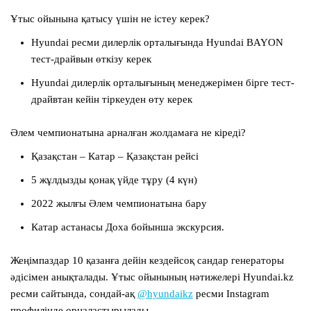
Ұтыс ойынына қатысу үшін не істеу керек?
Hyundai ресми дилерлік орталығында Hyundai BAYON
тест-драйвын өткізу керек
Hyundai дилерлік орталығының менеджерімен бірге тест-
драйвтан кейін тіркеуден өту керек
Әлем чемпионатына арналған жолдамаға не кіреді?
Қазақстан – Катар – Қазақстан рейсі
5 жұлдызды қонақ үйде тұру (4 күн)
2022 жылғы Әлем чемпионатына бару
Катар астанасы Доха бойынша экскурсия.
Жеңімпаздар 10 қазанға дейін кездейсоқ сандар генераторы
әдісімен анықталады. Ұтыс ойынының нәтижелері Hyundai.kz
ресми сайтында, сондай-ақ
@hyundaikz
ресми Instagram
профилінде орналастырылады.