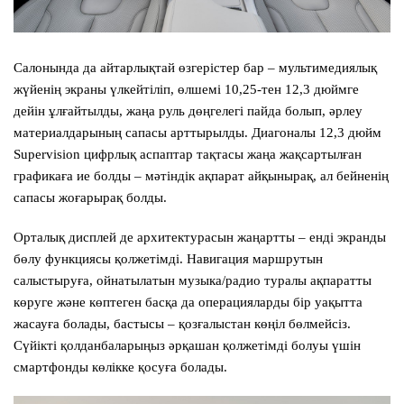
Салонында да айтарлықтай өзгерістер бар – мультимедиялық
жүйенің экраны үлкейтіліп, өлшемі 10,25-тен 12,3 дюймге
дейін ұлғайтылды, жаңа руль дөңгелегі пайда болып, әрлеу
материалдарының сапасы арттырылды. Диагоналы 12,3 дюйм
Supervision цифрлық аспаптар тақтасы жаңа жақсартылған
графикаға ие болды – мәтіндік ақпарат айқынырақ, ал бейненің
сапасы жоғарырақ болды.
Орталық дисплей де архитектурасын жаңартты – енді экранды
бөлу функциясы қолжетімді. Навигация маршрутын
салыстыруға, ойнатылатын музыка/радио туралы ақпаратты
көруге және көптеген басқа да операцияларды бір уақытта
жасауға болады, бастысы – қозғалыстан көңіл бөлмейсіз.
Сүйікті қолданбаларыңыз әрқашан қолжетімді болуы үшін
смартфонды көлікке қосуға болады.