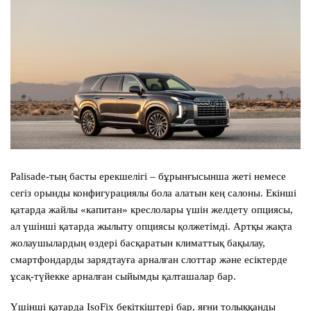
Palisade-тың басты ерекшелігі – бұрынғысынша жеті немесе
сегіз орынды конфигурациялы бола алатын кең салоны. Екінші
қатарда жайлы «капитан» креслолары үшін желдету опциясы,
ал үшінші қатарда жылыту опциясы қолжетімді. Артқы жақта
жолаушылардың өздері басқаратын климаттық бақылау,
смартфондарды зарядтауға арналған слоттар және есіктерде
ұсақ-түйекке арналған сыйымды қалташалар бар.
Үшінші қатарда IsoFix бекіткіштері бар, яғни толыққанды