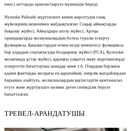
емес) заттарды орналастыруға мүмкіндік береді.
Hyundai Palisade жүргізушіге көмек көрсетудің озық
жүйелерінің кешенімен жабдықталған: Соқыр аймақтарды
бақылау жүйесі, Айналдыра шолу жүйесі, Артқы
орындықтарда жолаушылардың болуы туралы ескерту
функциясы, Қиылыстардан өткен кезде көмектесу функциясы
бар алдыдан соқтығысуды болдырмау жүйесі (FCA), Қозғалыс
жолағында ұстау жүйесі, қараңғы уақытта жаяу жүргіншілерді
ескертетін бағыттаушы шамдар және т.б. Олардың барлығы
адами факторды жолдағы ең қарапайым, өмірлік жағдайлардан
барынша азайтуға, жолаушылардың қауіпсіздігін қамтамасыз
етуге және жүргізушіге көлікке деген сенімділік беруге
бағытталған.
ТРЕВЕЛ-АРАНДАТУШЫ