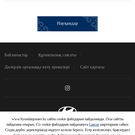
Науқандар
Байланыстар
Құпиялылық саясаты
Дилерлік орталыққа келу ережелері
Сайт картасы
www.hyundaiqonaev.kz сайты cookie файлдарын пайдаланады. Осы сайтты
© 2026 Hyundai Motor Company
пайдалана отырып, Сіз cookie файлдарын пайдалануға
Саясат
шарттарына сәйкес
Сіздің дербес деректеріңізді өңдеуге келісім бересіз. Егер келіспесеңіз, браузердегі