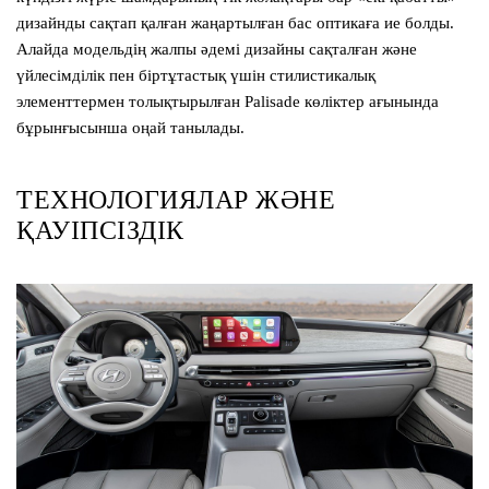
дизайнды сақтап қалған жаңартылған бас оптикаға ие болды.
Алайда модельдің жалпы әдемі дизайны сақталған және
үйлесімділік пен біртұтастық үшін стилистикалық
элементтермен толықтырылған Palisade көліктер ағынында
бұрынғысынша оңай танылады.
ТЕХНОЛОГИЯЛАР ЖӘНЕ
ҚАУІПСІЗДІК