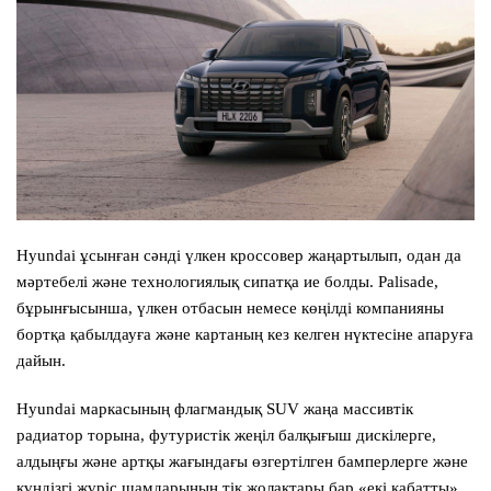
Hyundai ұсынған сәнді үлкен кроссовер жаңартылып, одан да
мәртебелі және технологиялық сипатқа ие болды. Palisade,
бұрынғысынша, үлкен отбасын немесе көңілді компанияны
бортқа қабылдауға және картаның кез келген нүктесіне апаруға
дайын.
Hyundai маркасының флагмандық SUV жаңа массивтік
радиатор торына, футуристік жеңіл балқығыш дискілерге,
алдыңғы және артқы жағындағы өзгертілген бамперлерге және
күндізгі жүріс шамдарының тік жолақтары бар «екі қабатты»