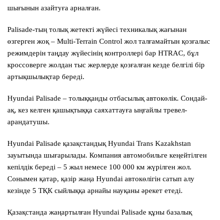
шығынын азайтуға арналған.
Palisade-тың толық жетекті жүйесі техникалық жағынан
өзгерген жоқ – Multi-Terrain Control жол талғамайтын қозғалыс
режимдерін таңдау жүйесінің контроллері бар HTRAC, бұл
кроссоверге жолдан тыс жерлерде қозғалған кезде белгілі бір
артықшылықтар береді.
Hyundai Palisade – толыққанды отбасылық автокөлік. Сондай-
ақ, кез келген қашықтыққа саяхаттауға ыңғайлы тревел-
арандатушы.
Hyundai Palisade қазақстандық Hyundai Trans Kazakhstan
зауытында шығарылады. Компания автомобильге кеңейтілген
кепілдік береді – 5 жыл немесе 100 000 км жүрілген жол.
Сонымен қатар, қазір жаңа Hyundai автокөлігін сатып алу
кезінде 5 ТҚК сыйлыққа арнайы науқаны әрекет етеді.
Қазақстанда жаңартылған Hyundai Palisade құны базалық