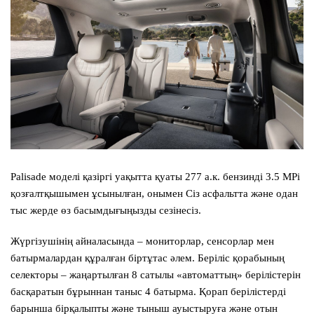
Palisade моделі қазіргі уақытта қуаты 277 а.к. бензинді 3.5 MPi
қозғалтқышымен ұсынылған, онымен Сіз асфальтта және одан
тыс жерде өз басымдығыңызды сезінесіз.
Жүргізушінің айналасында – мониторлар, сенсорлар мен
батырмалардан құралған біртұтас әлем. Беріліс қорабының
селекторы – жаңартылған 8 сатылы «автоматтың» берілістерін
басқаратын бұрыннан таныс 4 батырма. Қорап берілістерді
барынша бірқалыпты және тыныш ауыстыруға және отын