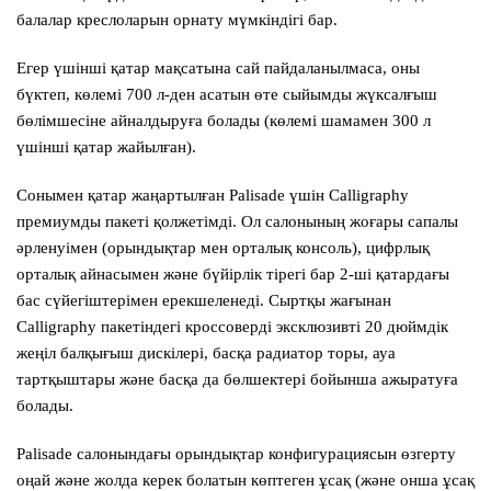
балалар креслоларын орнату мүмкіндігі бар.
Егер үшінші қатар мақсатына сай пайдаланылмаса, оны
бүктеп, көлемі 700 л-ден асатын өте сыйымды жүксалғыш
бөлімшесіне айналдыруға болады (көлемі шамамен 300 л
үшінші қатар жайылған).
Сонымен қатар жаңартылған Palisade үшін Calligraphy
премиумды пакеті қолжетімді. Ол салонының жоғары сапалы
әрленуімен (орындықтар мен орталық консоль), цифрлық
орталық айнасымен және бүйірлік тірегі бар 2-ші қатардағы
бас сүйегіштерімен ерекшеленеді. Сыртқы жағынан
Calligraphy пакетіндегі кроссоверді эксклюзивті 20 дюймдік
жеңіл балқығыш дискілері, басқа радиатор торы, ауа
тартқыштары және басқа да бөлшектері бойынша ажыратуға
болады.
Palisade салонындағы орындықтар конфигурациясын өзгерту
оңай және жолда керек болатын көптеген ұсақ (және онша ұсақ