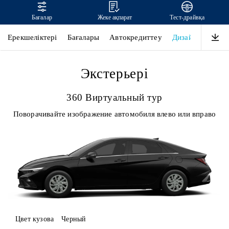
Бағалар
Жеке ақпарат
Тест-драйвқа
ELANTRA
Ерекшеліктері
Бағалары
Автокредиттеу
Дизайны
Өнім
Экстерьері
360 Виртуальный тур
Поворачивайте изображение автомобиля влево или вправо
Цвет кузова
Черный