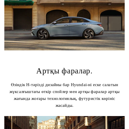
Артқы фаралар.
Өзіндік H-тәрізді дизайны бар Hyundai-ні еске салатын
жүксалғыштағы өткір спойлер мен артқы фаралар артқы
жағында жоғары технологиялық, футуристік көрініс
жасайды.