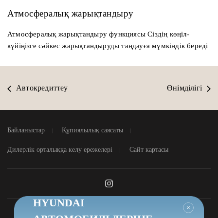
Атмосфералық жарықтандыру
Атмосфералық жарықтандыру функциясы Сіздің көңіл-
күйіңізге сәйкес жарықтандыруды таңдауға мүмкіндік береді
Автокредиттеу
Өнімділігі
Байланыстар
Құпиялылық саясаты
Дилерлік орталыққа келу ережелері
Сайт картасы
HYUNDAI
Жабу