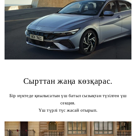
Сырттан жаңа көзқарас.
Бір нүктеде қиылысатын үш батыл сызықтан түзілген үш
секция.
Үш түрлі түс жасай отырып.