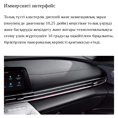
Иммерсивті интерфейс
Толық түсті кластерлік дисплей және навигациялық экран
(екеуінің де диагоналы 10,25 дюйм) кеңістікке толық үңілуді
және басқаруды жеңілдету және жоғары технологиялылықты
сезіну үшін жүргізушіге 10 градусқа еңкейтілген бірқалыпты,
біріктірілген панорамалық көріністі қамтамасыз етеді.