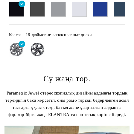
Колеса
16-дюймовые легкосплавные диски
Су жаңа тор.
Parametric Jewel стереоскопиялық дизайны алдыңғы тордың
тереңдігін баса көрсетіп, оны ромб тәрізді бедерленген асыл
тастарға ұқсас етеді, батыл және ұзартылған алдыңғы
фаралар бірге жаңа ELANTRA-ға спорттық көрініс береді.