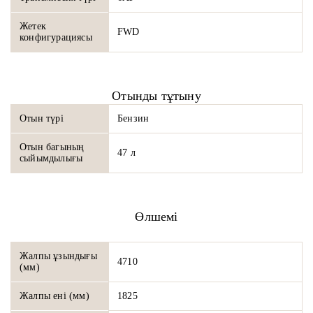
Жетек
FWD
конфигурациясы
Отынды тұтыну
Отын түрі
Бензин
Отын багының
47 л
сыйымдылығы
Өлшемі
Жалпы ұзындығы
4710
(мм)
Жалпы ені (мм)
1825