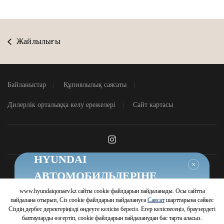
Жайлылығы
Байланыстар
Құпиялылық саясаты
Дилерлік орталыққа келу ережелері
Сайт картасы
HYUNDAI
Жабу
АВТОМОБИЛЬДЕРІНЕ
ТИІМДІ ШАРТТАР
www.hyundaiqonaev.kz сайты cookie файлдарын пайдаланады. Осы сайтты
© 2026 Hyundai Motor Company
пайдалана отырып, Сіз cookie файлдарын пайдалануға
Саясат
шарттарына сәйкес
Шарттарды білу
Сіздің дербес деректеріңізді өңдеуге келісім бересіз. Егер келіспесеңіз, браузердегі
баптауларды өзгертіп, cookie файлдарын пайдаланудан бас тарта аласыз.