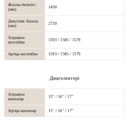
Жалпы биіктігі
1430
(мм)
Дөңгелек базасы
2720
(мм)
Алдыңғы
1593 / 1585 / 1579
жолтабан
Артқы жолтабан
1593 / 1585 / 1579
Дөңгелектері
Алдыңғы
15" / 16" / 17"
шиналар
Артқы шиналар
15" / 16" / 17"