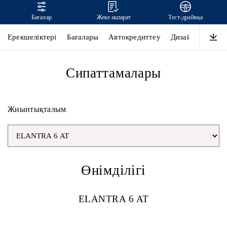
Бағалар
Жеке ақпарат
Тест-драйвқа
ELANTRA
Ерекшеліктері
Бағалары
Автокредиттеу
Дизайны
Өнім
Сипаттамалары
Жиынтықталым
Өнімділігі
ELANTRA 6 AT