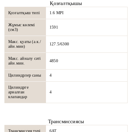
Қозғалтқышы
Қозғалтқыш типі
1.6 MPI
Жұмыс көлемі
1591
(см3)
Макс. қуаты (а.к./
127.5/6300
айн.мин)
Макс. айналу сәті
4850
айн.мин.
Цилиндрлер саны
4
Цилиндрге
арналған
4
клапандар
Трансмиссиясы
Трансмиссия түрі
6AT