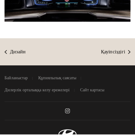
Дизайн
Қауіпсіздігі
Байланыстар
Құпиялылық саясаты
Дилерлік орталыққа келу ережелері
Сайт картасы