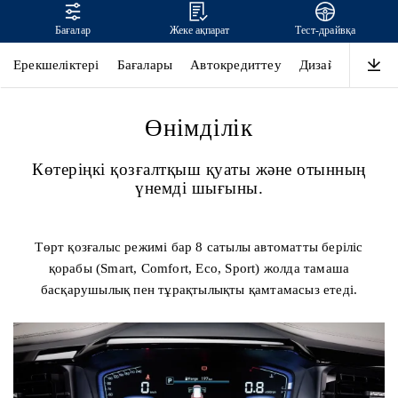
Бағалар
Жеке ақпарат
Тест-драйвқа
CUSTIN
Ерекшеліктері
Бағалары
Автокредиттеу
Дизайн
Өнімді
Өнімділік
Көтеріңкі қозғалтқыш қуаты және отынның
үнемді шығыны.
Төрт қозғалыс режимі бар 8 сатылы автоматты беріліс
қорабы (Smart, Comfort, Eco, Sport) жолда тамаша
басқарушылық пен тұрақтылықты қамтамасыз етеді.